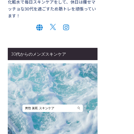
化粧水で毎日スキンケアをして、休日は痩せマ
ッチョな30代を過ごすため筋トレを頑張ってい
ます！
30代からのメンズスキンケア