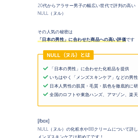
20代からアラサー男子の幅広い世代で評判の高い
NULL（ヌル）
その人気の秘密は
「日本の男性」に合わせた商品への高い評価
です
NULL（ヌル）とは
「日本の男性」に合わせた化粧品を提供
いちはやく「メンズスキンケア」などの男性
日本人男性の肌質・毛質・肌色を徹底的に研
全国のロフトや東急ハンズ、アマゾン、楽天
[/box]
NULL（ヌル）の化粧水やBBクリームについて詳
メンズスキンケアは初めてです！