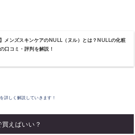
】メンズスキンケアのNULL（ヌル）とは？NULLの化粧
の口コミ・評判を解説！
を詳しく解説していきます！
で買えばいい？