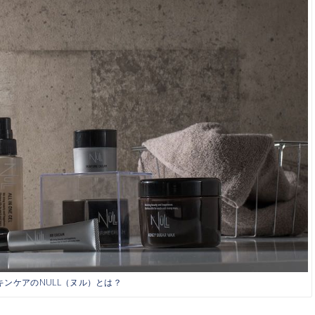
キンケアのNULL（ヌル）とは？