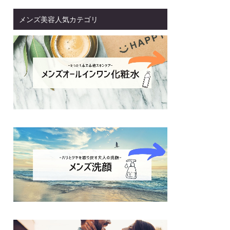
メンズ美容人気カテゴリ