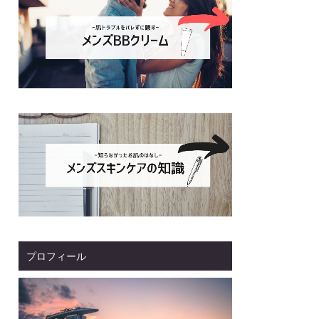
プロフィール