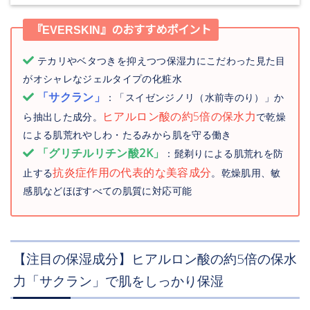
『EVERSKIN』のおすすめポイント
テカリやベタつきを抑えつつ保湿力にこだわった見た目
がオシャレなジェルタイプの化粧水
「サクラン」
：「スイゼンジノリ（水前寺のり）」か
ヒアルロン酸の約5倍の保水力
ら抽出した成分。
で乾燥
による肌荒れやしわ・たるみから肌を守る働き
「グリチルリチン酸2K」
：髭剃りによる肌荒れを防
抗炎症作用の代表的な美容成分
止する
。乾燥肌用、敏
感肌などほぼすべての肌質に対応可能
【注目の保湿成分】ヒアルロン酸の約5倍の保水
力「サクラン」で肌をしっかり保湿