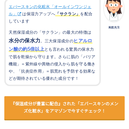
エバースキンの化粧水「オールインワンジェ
ル」
は保湿力アップへ
「サクラン」
を配合
しています
美肌先生
天然保湿成分の「サクラン」の最大の特徴は
水分の保水力
ヒアルロ
。三大保湿成分の
ン酸の約5倍以上
とも言われる驚異の保水力
で肌を乾燥から守ります。さらに肌の「バリア
機能」＝紫外線や異物の侵入から肌を守る働き
や、「抗炎症作用」＝肌荒れを予防する効果な
どが期待されている優れた成分です！
『保湿成分が豊富に配合』された「エバースキンのメン
ズ化粧水」をアマゾンで今すぐチェック！