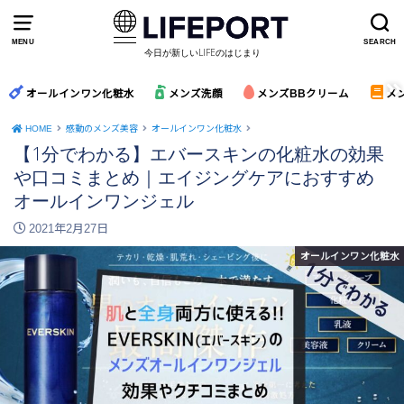
MENU
SEARCH
今日が新しいLIFEのはじまり
オールインワン化粧水
メンズ洗顔
メンズBBクリーム
メ
HOME
感動のメンズ美容
オールインワン化粧水
【1分でわかる】エバースキンの化粧水の効果
や口コミまとめ｜エイジングケアにおすすめ
オールインワンジェル
2021年2月27日
オールインワン化粧水