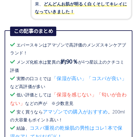
果、
どんどんお肌が明るく白くそしてキレイに
なっていきました！
この記事のまとめ
エバースキンはアマゾンで高評価のメンズスキンケアブ
ランド！
約90％
メンズ化粧水は驚異の
が4つ星以上のクチコミ
評価
「保湿が高い」「コスパが良い」
実際の口コミでは
など高評価が多い
「保湿を感じない」「匂いが合わ
低い評価としては
ない」
などの声が ※少数意見
アマゾンでの購入がおすすめ
安く買うなら
。200ml
の大容量もポイント高い！
コスパ重視の乾燥肌の男性はコレ1本で保
結論、
湿ケアしておけばOK！