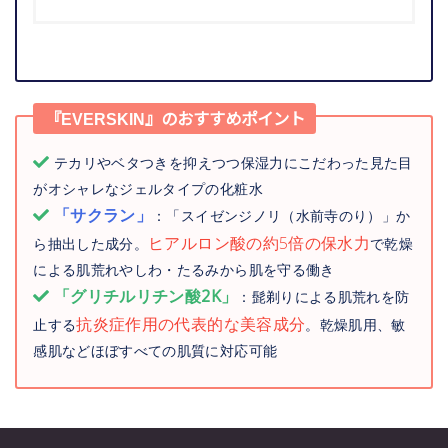
『EVERSKIN』のおすすめポイント
テカリやベタつきを抑えつつ保湿力にこだわった見た目
がオシャレなジェルタイプの化粧水
「サクラン」
：「スイゼンジノリ（水前寺のり）」か
ヒアルロン酸の約5倍の保水力
ら抽出した成分。
で乾燥
による肌荒れやしわ・たるみから肌を守る働き
「グリチルリチン酸2K」
：髭剃りによる肌荒れを防
抗炎症作用の代表的な美容成分
止する
。乾燥肌用、敏
感肌などほぼすべての肌質に対応可能