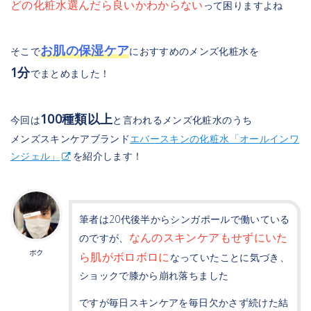
どの化粧水選んだら良いかわからない
って困りますよね
お肌の保湿ケア
そこで
におすすめのメンズ化粧水を
1分
でまとめました！
100種類以上
今回は
と言われるメンズ化粧水のうち
メンズスキンケアブランド
エバースキンの化粧水「オールインワ
ンジェル」
を紹介します！
筆者は20代後半からシンガポールで働いている
なんのスキンケアもせずにいた
のですが、
ボク
ら肌がボロボロに
なっていたことに気づき、
ショックで膝から崩れ落ちました
ですが毎日スキンケアを毎日欠かさず続けた結