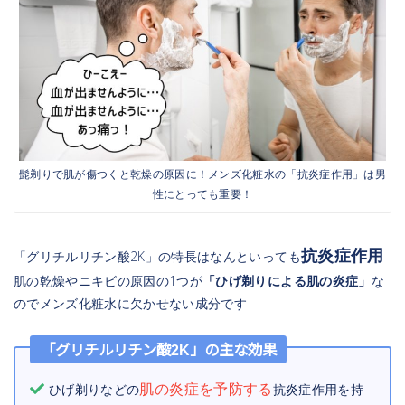
髭剃りで肌が傷つくと乾燥の原因に！メンズ化粧水の「抗炎症作用」は男
性にとっても重要！
抗炎症作用
「グリチルリチン酸2K」の特長はなんといっても
肌の乾燥やニキビの原因の1つが
「ひげ剃りによる肌の炎症」
な
のでメンズ化粧水に欠かせない成分です
「グリチルリチン酸2K」の主な効果
肌の炎症を予防する
ひげ剃りなどの
抗炎症作用を持