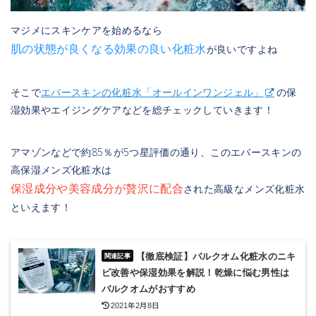
マジメにスキンケアを始めるなら
肌の状態が良くなる効果の良い化粧水
が良いですよね
そこで
エバースキンの化粧水「オールインワンジェル」
の保
湿効果やエイジングケアなどを総チェックしていきます！
アマゾンなどで約85％が5つ星評価の通り、このエバースキンの
高保湿メンズ化粧水は
保湿成分や美容成分が贅沢に配合
された高級なメンズ化粧水
といえます！
【徹底検証】バルクオム化粧水のニキ
ビ改善や保湿効果を解説！乾燥に悩む男性は
バルクオムがおすすめ
2021年2月8日