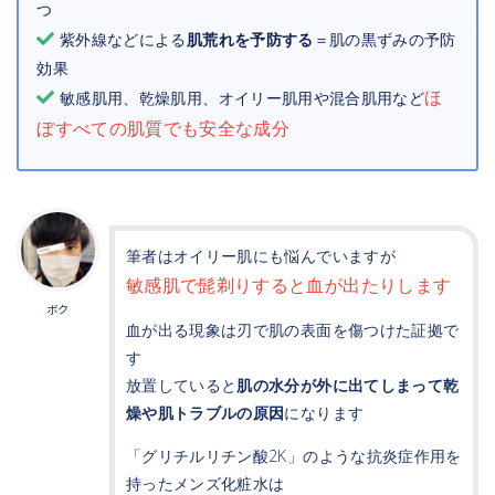
つ
紫外線などによる
肌荒れを予防する
＝肌の黒ずみの予防
効果
ほ
敏感肌用、乾燥肌用、オイリー肌用や混合肌用など
ぼすべての肌質でも安全な成分
筆者はオイリー肌にも悩んでいますが
敏感肌で髭剃りすると血が出たりします
ボク
血が出る現象は刃で肌の表面を傷つけた証拠で
す
放置していると
肌の水分が外に出てしまって乾
燥や肌トラブルの原因
になります
「グリチルリチン酸2K」のような抗炎症作用を
持ったメンズ化粧水は