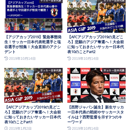
サッカー日本代表
サッカー日本代表
【アジアカップ2019】緊急事態発
【AFCアジアカップ2019の見どこ
生！サッカー日本代表乾選手と塩
ろ】悲願のアジア奪還へ！大会前
谷選手が招集！大会直前のアクシ
に知っておきたいサッカー日本代
デント
表10のことPart2
2019年10月14日
2019年10月14日
サッカー日本代表
サッカー日本代表
【AFCアジアカップ2019の見どこ
【西野ジャパン誕生】新生サッカ
ろ】悲願のアジア奪還へ！大会前
ー日本代表の戦術やサッカースタ
に知っておきたいサッカー日本代
イルは？西野監督を示す3つのキ
表10のことPart1
ーワード
2019年1月2日
2019年10月14日