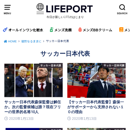
MENU
SEARCH
今日が新しいLIFEのはじまり
オールインワン化粧水
メンズ洗顔
メンズBBクリーム
メ
サッカー日本代表
HOME
徒然なるままに
サッカー日本代表
サッカー日本代表
サッカー日本代表
サッカー日本代表森保監督は解任
【サッカー日本代表監督】森保一
か。次の監督候補は誰？現在フリ
がサポーターから支持されない１
ーの世界的名将10人
０の理由
2020年1月13日
2020年1月13日