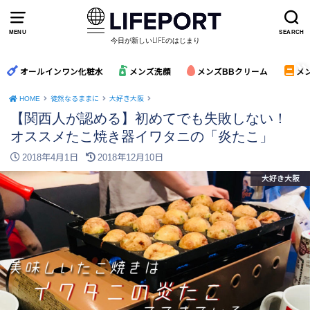
MENU
SEARCH
今日が新しいLIFEのはじまり
オールインワン化粧水
メンズ洗顔
メンズBBクリーム
メ
HOME
徒然なるままに
大好き大阪
【関西人が認める】初めてでも失敗しない！
オススメたこ焼き器イワタニの「炎たこ」
2018年4月1日
2018年12月10日
大好き大阪