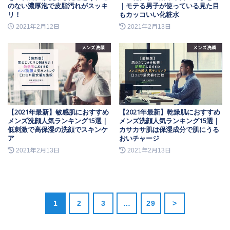
のない濃厚泡で皮脂汚れがスッキ
｜モテる男子が使っている見た目
リ！
もカッコいい化粧水
2021年2月12日
2021年2月13日
メンズ洗顔
メンズ洗顔
【2021年最新】敏感肌におすすめ
【2021年最新】乾燥肌におすすめ
メンズ洗顔人気ランキング15選｜
メンズ洗顔人気ランキング15選｜
低刺激で高保湿の洗顔でスキンケ
カサカサ肌は保湿成分で肌にうる
ア
おいチャージ
2021年2月13日
2021年2月13日
1
2
3
…
29
>