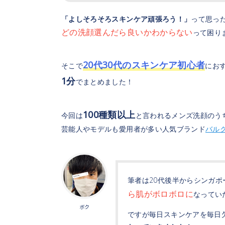
「よしそろそろスキンケア頑張ろう！」
って思っ
どの洗顔選んだら良いかわからない
って困り
20代30代のスキンケア初心者
そこで
にお
1分
でまとめました！
100種類以上
今回は
と言われるメンズ洗顔のう
芸能人やモデルも愛用者が多い人気ブランド
バルク
筆者は20代後半からシンガ
ら肌がボロボロに
なってい
ボク
ですが毎日スキンケアを毎日