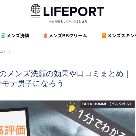
今日が新しいLIFEのはじまり
メンズ洗顔
メンズBBクリーム
メンズスキン
オム）
ムのメンズ洗顔の効果や口コミまとめ｜
でモテ男子になろう
BULK HOMME（バルクオム）