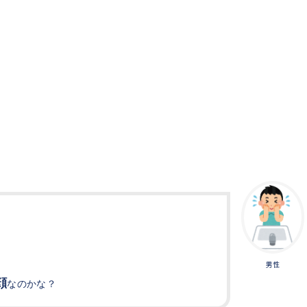
男性
顔
なのかな？