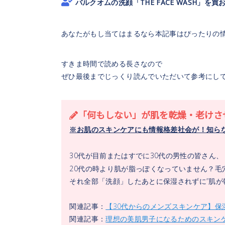
バルクオムの洗顔「THE FACE WASH」を
あなたがもし当てはまるなら本記事はぴったりの
すきま時間で読める長さなので
ぜひ最後までじっくり読んでいただいて参考にし
「何もしない」が肌を乾燥・老けさ
※お肌のスキンケアにも情報格差社会が！知らな
30代が目前またはすでに30代の男性の皆さん、
20代の時より肌が脂っぽくなっていません？毛
それ全部「洗顔」したあとに保湿されずに”肌が
関連記事：
【30代からのメンズスキンケア】
関連記事：
理想の美肌男子になるためのスキン