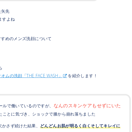
た矢先
ますよね
すすめのメンズ洗顔について
ち
オムの洗顔「THE FACE WASH」
を紹介します！
なんのスキンケアもせずにいた
ポールで働いているのですが、
たことに気づき、ショックで膝から崩れ落ちました
欠かさず続けた結果、
どんどんお肌が明るく白くそしてキレイに