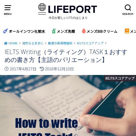
MENU
SEARCH
今日が新しいLIFEのはじまり
オールインワン化粧水
メンズ洗顔
メンズBBクリーム
メ
HOME
徒然なるままに
厳選の英語勉強術
IELTSスコアアップ
IELTS Writing（ライティング）TASK１おすす
めの書き方【主語のバリエーション】
2017年4月27日
2018年12月10日
IELTSスコアアップ