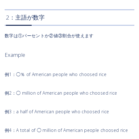
2：主語が数字
数字は①パーセントか②値③割合が使えます
Example
例1：◯％ of American people who choosed rice
例2：◯ million of American people who choosed rice
例3：a half of American people who choosed rice
例4：A total of ◯ million of American people choosed rice