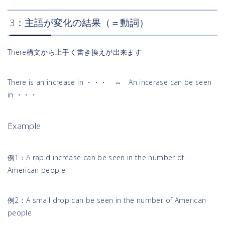
3：主語が変化の結果（＝動詞）
There構文から上手く書き換えが出来ます
There is an increase in ・・・ ⇔ An incerase can be seen
in ・・・
Example
例1：A rapid increase can be seen in the number of
American people
例2：A small drop can be seen in the number of American
people