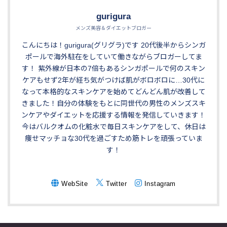
gurigura
メンズ美容＆ダイエットブロガー
こんにちは！gurigura(グリグラ)です 20代後半からシンガ
ポールで海外駐在をしていて働きながらブロガーしてま
す！ 紫外線が日本の7倍もあるシンガポールで何のスキン
ケアもせず2年が経ち気がつけば肌がボロボロに…30代に
なって本格的なスキンケアを始めてどんどん肌が改善して
きました！自分の体験をもとに同世代の男性のメンズスキ
ンケアやダイエットを応援する情報を発信していきます！
今はバルクオムの化粧水で毎日スキンケアをして、休日は
痩せマッチョな30代を過ごすため筋トレを頑張っていま
す！
WebSite
Twitter
Instagram