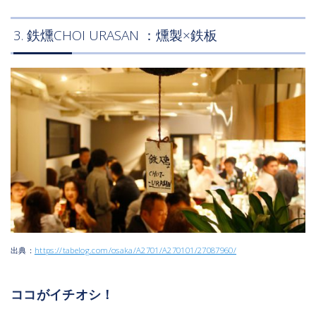
3. 鉄燻CHOI URASAN ：燻製×鉄板
出典：
https://tabelog.com/osaka/A2701/A270101/27087960/
ココがイチオシ！