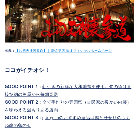
出典：
【お初天神裏参道】 | 炭焼笑店 陽オフィシャルホームページ
ココがイチオシ！
GOOD POINT 1：
朝引きの新鮮な大和地鶏を使用。旬の魚は直
接契約の魚屋から毎朝直送
GOOD POINT 2：
全て手作りの雰囲気（古民家の暖かい内装）
を味わえる温もりある店内
GOOD POINT 3：
guriguraのおすすめ逸品は鴨とせせりのつく
ね龍の卵のせ