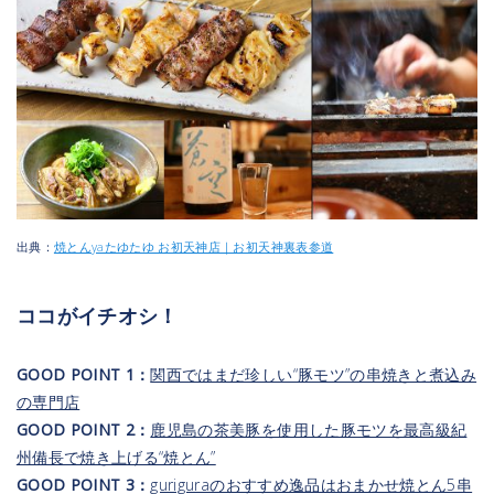
出典：
焼とんyaたゆたゆ お初天神店｜お初天神裏表参道
ココがイチオシ！
GOOD POINT 1：
関西ではまだ珍しい“豚モツ”の串焼きと煮込み
の専門店
GOOD POINT 2：
鹿児島の茶美豚を使用した豚モツを最高級紀
州備長で焼き上げる“焼とん”
GOOD POINT 3：
guriguraのおすすめ逸品はおまかせ焼とん5串