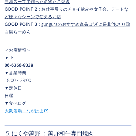
白湯スープで作った名物たこ焼き
GOOD POINT 2：
お仕事帰りのチョイ飲みや女子会、デートな
ど様々なシーンで使えるお店
GOOD POINT 3：
guriguraのおすすめ逸品は“〆に是非”あさり鶏
白湯らーめん
＜お店情報＞
▼TEL
06-6366-8338
▼営業時間
18:00～29:00
▼定休日
日曜
▼食べログ
大衆酒場 ながはま
5. にくや萬野 ：萬野和牛専門焼肉