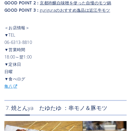
GOOD POINT 2：
京都吟醸白味噌を使った自慢のモツ鍋
GOOD POINT 3：
guriguraのおすすめ逸品は近江牛モツ
＜お店情報＞
▼TEL
06-6313-8810
▼営業時間
18:00～翌1:00
▼定休日
日曜
▼食べログ
亀八
7. 焼とんya たゆたゆ ：串モノ＆豚モツ