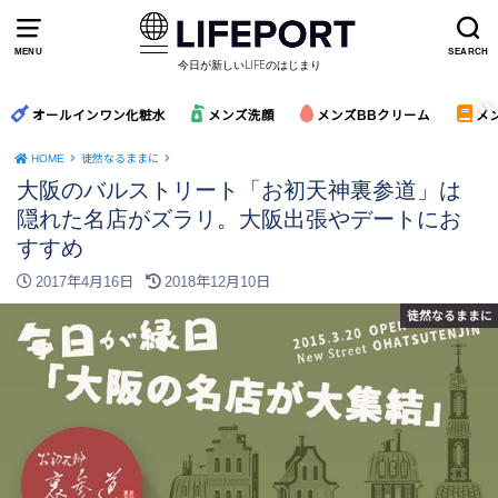
MENU
SEARCH
今日が新しいLIFEのはじまり
オールインワン化粧水
メンズ洗顔
メンズBBクリーム
メ
HOME
徒然なるままに
大阪のバルストリート「お初天神裏参道」は
隠れた名店がズラリ。大阪出張やデートにお
すすめ
2017年4月16日
2018年12月10日
徒然なるままに