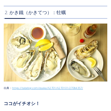
2. かき鐵（かきてつ）：牡蠣
出典：
https://tabelog.com/osaka/A2701/A270101/27084357/
ココがイチオシ！