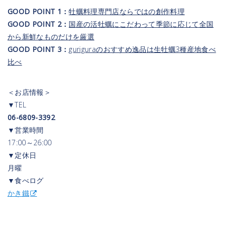
GOOD POINT 1：
牡蠣料理専門店ならではの創作料理
GOOD POINT 2：
国産の活牡蠣にこだわって季節に応じて全国
から新鮮なものだけを厳選
GOOD POINT 3：
guriguraのおすすめ逸品は生牡蠣3種産地食べ
比べ
＜お店情報＞
▼TEL
06-6809-3392
▼営業時間
17:00～26:00
▼定休日
月曜
▼食べログ
かき鐵