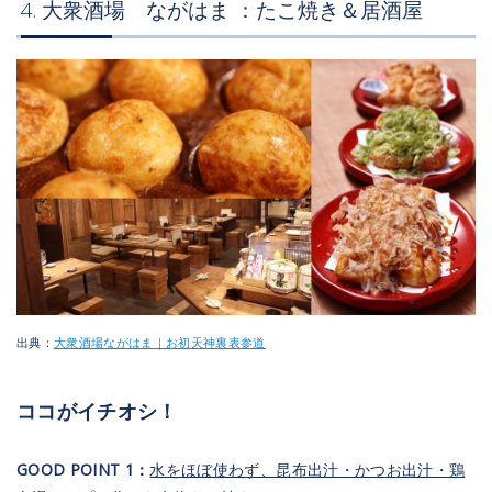
4. 大衆酒場 ながはま ：たこ焼き＆居酒屋
出典：
大衆酒場ながはま｜お初天神裏表参道
ココがイチオシ！
GOOD POINT 1：
水をほぼ使わず、昆布出汁・かつお出汁・鶏