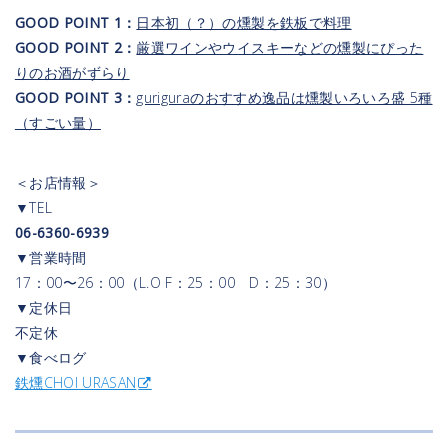
GOOD POINT 1：
日本初（？）の燻製を鉄板で料理
GOOD POINT 2：
厳選ワインやウイスキーなどの燻製にぴった
りのお酒がずらり
GOOD POINT 3：
guriguraのおすすめ逸品は燻製いろいろ盛 5種
（すごい量）
＜お店情報＞
▼TEL
06-6360-6939
▼営業時間
17：00〜26：00（L.O F：25：00 D：25：30）
▼定休日
不定休
▼食べログ
鉄燻CHOI URASAN