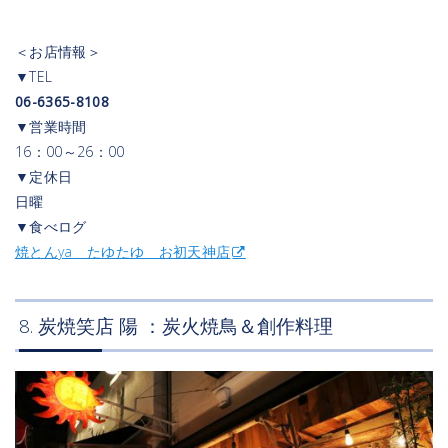
＜お店情報＞
▼TEL
06-6365-8108
▼営業時間
16：00～26：00
▼定休日
日曜
▼食べログ
焼とんya たゆたゆ お初天神店
8. 炭焼笑店 陽 ：炭火焼鳥＆創作料理