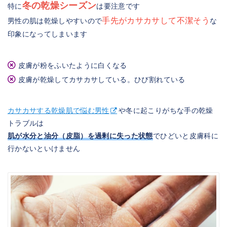
冬の乾燥シーズン
特に
は要注意です
手先がカサカサして不潔そう
男性の肌は乾燥しやすいので
な
印象になってしまいます
皮膚が粉をふいたように白くなる
皮膚が乾燥してカサカサしている。ひび割れている
カサカサする乾燥肌で悩む男性
や冬に起こりがちな手の乾燥
トラブルは
肌が水分と油分（皮脂）を過剰に失った状態
でひどいと皮膚科に
行かないといけません