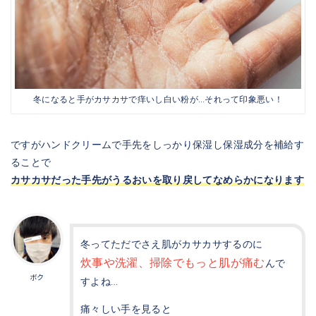
冬になると手がカサカサで痒いし白い粉が…それって印象悪い！
ですがハンドクリームで手先をしっかり保湿し保湿成分を補給す
ることで
カサカサだった手先がうるおいを取り戻してなめらかになります
冬ってただでさえ肌がカサカサするのに
炊事や洗濯、掃除でもっと肌が痛む
んで
ボク
すよね…
痛々しい手を見ると