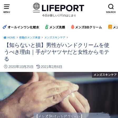
MENU
SEARCH
今日が新しいLIFEのはじまり
オールインワン化粧水
メンズ洗顔
メンズBBクリーム
メ
HOME
感動のメンズ美容
メンズスキンケア
【知らないと損】男性がハンドクリームを使
うべき理由｜手がツヤツヤだと女性からモテ
る
2020年10月25日
2021年2月6日
メンズスキンケア