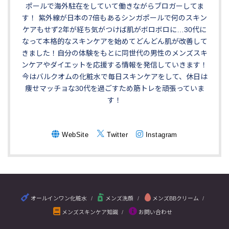
ポールで海外駐在をしていて働きながらブロガーしてま
す！ 紫外線が日本の7倍もあるシンガポールで何のスキン
ケアもせず2年が経ち気がつけば肌がボロボロに…30代に
なって本格的なスキンケアを始めてどんどん肌が改善して
きました！自分の体験をもとに同世代の男性のメンズスキ
ンケアやダイエットを応援する情報を発信していきます！
今はバルクオムの化粧水で毎日スキンケアをして、休日は
痩せマッチョな30代を過ごすため筋トレを頑張っていま
す！
WebSite
Twitter
Instagram
オールインワン化粧水
メンズ洗顔
メンズBBクリーム
メンズスキンケア知識
お問い合わせ