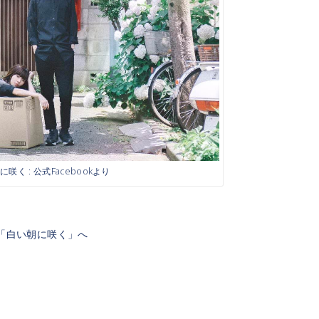
咲く : 公式Facebookより
し「白い朝に咲く」へ