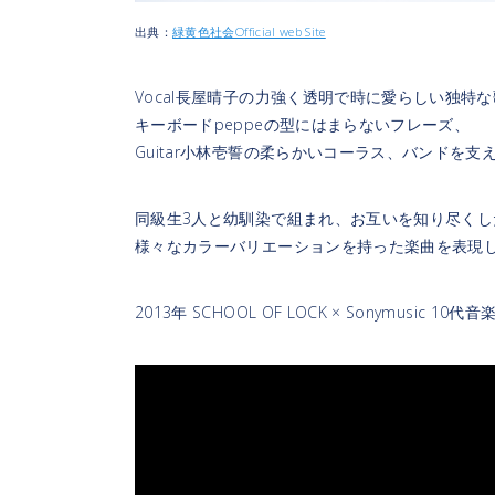
出典：
緑黄色社会Official web Site
Vocal長屋晴子の力強く透明で時に愛らしい独特
キーボードpeppeの型にはまらないフレーズ、
Guitar小林壱誓の柔らかいコーラス、バンドを支える
同級生3人と幼馴染で組まれ、お互いを知り尽くし
様々なカラーバリエーションを持った楽曲を表現
2013年 SCHOOL OF LOCK × Sonymus