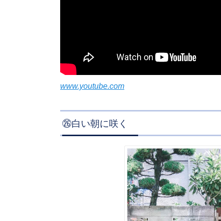
www.youtube.com
㉖白い朝に咲く