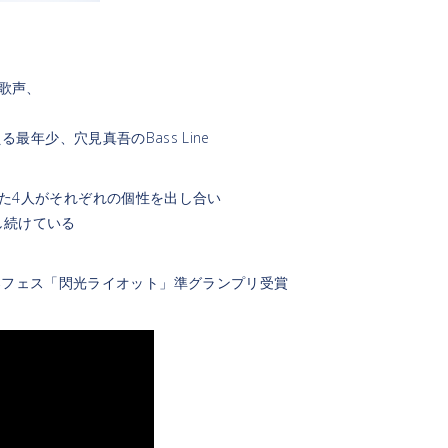
な歌声、
最年少、穴見真吾のBass Line
た4人がそれぞれの個性を出し合い
し続けている
ic 10代音楽フェス「閃光ライオット」準グランプリ受賞