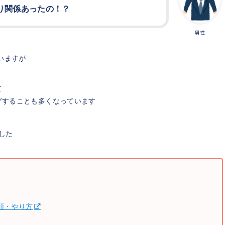
り関係あったの！？
男性
いますが
て
グすることも多くなっています
した
順・やり方