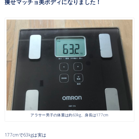
痩せマッチョ美ボディになりました！
アラサー男子の体重は約63kg、身長は177cm
177cmで63kgは実は