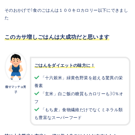
そのおかげで1食のごはんは１００キロカロリー以下にできまし
た
このカサ増しごはんは大成功だと思います
ごはんをダイエットの味方に！
「十六穀米」緑黄色野菜を超える驚異の栄
養素
痩せマッチョ男
子
「玄米」白ご飯の糖質もカロリーも30％オ
フ
「もち麦」食物繊維だけでなくミネラル類
も豊富なスーパーフード