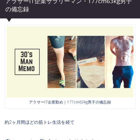
アラサーIT企業サラリーマン・177cm63kg男子
の備忘録
アラサーIT企業勤め｜177cm63kg男子の備忘録
約2ヶ月間ほどの筋トレ生活を経て