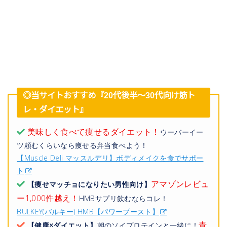
◎当サイトおすすめ『20代後半〜30代向け筋ト
レ・ダイエット』
美味しく食べて痩せるダイエット！
ウーバーイー
ツ頼むくらいなら痩せる弁当食べよう！
【Muscle Deli マッスルデリ】ボディメイクを食でサポー
ト
アマゾンレビュ
【痩せマッチョになりたい男性向け】
ー1,000件越え！
HMBサプリ飲むならコレ！
BULKEY(バルキー) HMB【パワーブースト】
青
【健康×ダイエット】
朝のソイプロテインと一緒に！