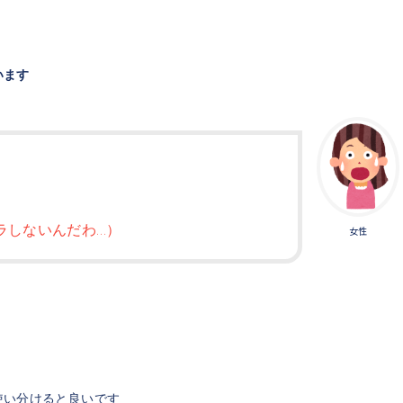
います
ラしないんだわ…）
女性
使い分けると良いです