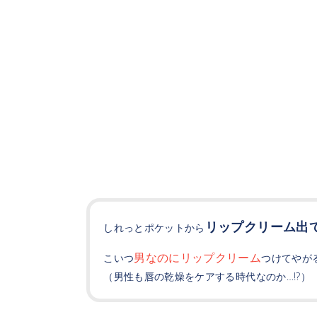
リップクリーム出
しれっとポケットから
男なのにリップクリーム
こいつ
つけてやがる
（男性も唇の乾燥をケアする時代なのか…!?）