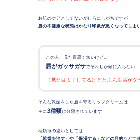
お肌のケアとしてないがしろにしがちですが
唇の不健康な状態はかなり印象が悪くなってしま
この人、見た目悪く無いけど…
唇がガッサガサ
でそれしか頭に入らない…
（見た目よくしてるけどたぶん生活がダ
そんな乾燥をした唇を守るリップクリームは
3種類
主に
に分類されています
種類毎の違いとしては
「乾燥を治す」や「保湿する」などの目的
などで