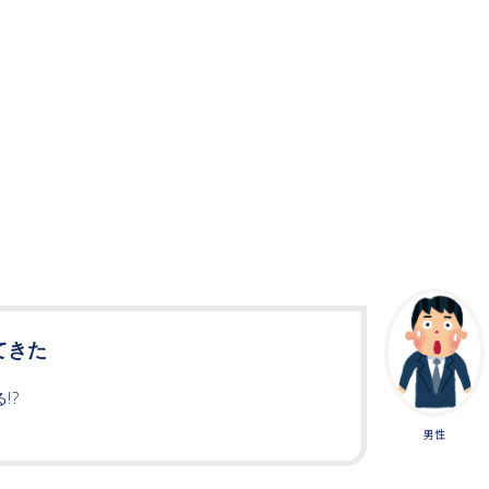
てきた
!?
男性