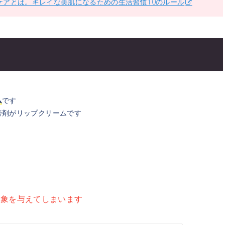
ケアとは。キレイな美肌になるための生活習慣10のルール
ム
です
膏剤がリップクリームです
印象を与えてしまいます