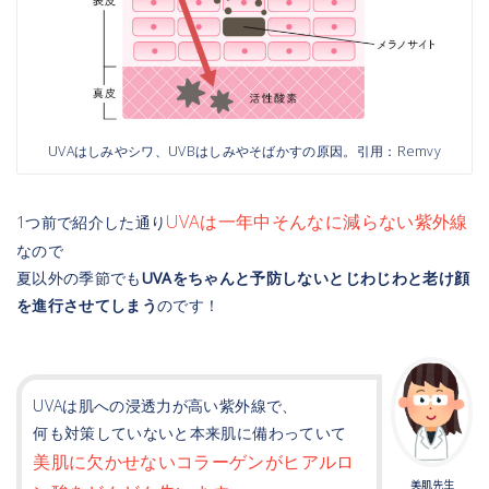
UVAはしみやシワ、UVBはしみやそばかすの原因。引用：Remvy
UVAは一年中そんなに減らない紫外線
1つ前で紹介した通り
なので
夏以外の季節でも
UVAをちゃんと予防しないとじわじわと老け顔
を進行させてしまう
のです！
UVAは肌への浸透力が高い紫外線で、
何も対策していないと本来肌に備わっていて
美肌に欠かせないコラーゲンがヒアルロ
美肌先生