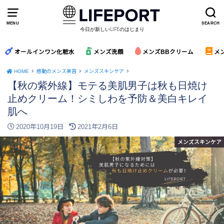
MENU
SEARCH
今日が新しいLIFEのはじまり
オールインワン化粧水
メンズ洗顔
メンズBBクリーム
メ
HOME
感動のメンズ美容
メンズスキンケア
【秋の紫外線】モテる美肌男子は秋も日焼け
止めクリーム！シミしわを予防＆美白キレイ
肌へ
2020年10月19日
2021年2月6日
メンズスキンケア