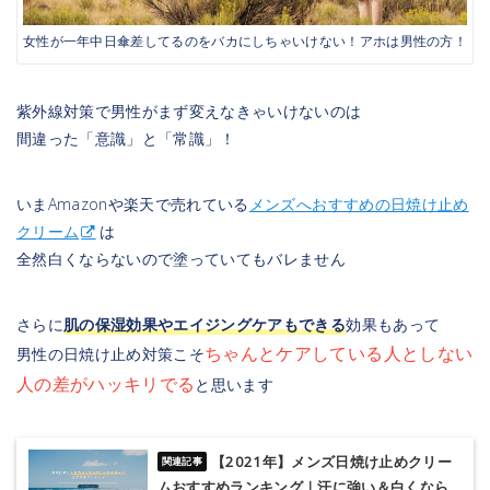
女性が一年中日傘差してるのをバカにしちゃいけない！アホは男性の方！
紫外線対策で男性がまず変えなきゃいけないのは
間違った「意識」と「常識」！
いまAmazonや楽天で売れている
メンズへおすすめの日焼け止め
クリーム
は
全然白くならないので塗っていてもバレません
さらに
肌の保湿効果やエイジングケアもできる
効果もあって
ちゃんとケアしている人としない
男性の日焼け止め対策こそ
人の差がハッキリでる
と思います
【2021年】メンズ日焼け止めクリー
ムおすすめランキング｜汗に強い＆白くなら