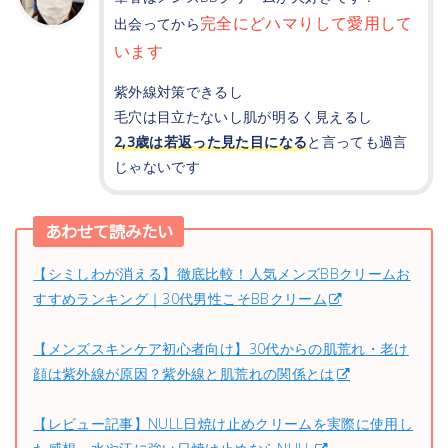
完全にどハマりして愛用して
出会ってから
います
紫外線対策できるし
毛穴は目立たないし肌が明るく見えるし
2,3歳は若返った見た目になる
と言っても過言
じゃないです
あわせて読みたい
【シミしわが消える】徹底比較！人気メンズBBクリームお
すすめランキング｜30代男性こそBBクリーム
【メンズスキンケア初心者向け】30代からの肌荒れ・老け
顔は紫外線が原因？紫外線と肌荒れの関係とは
【レビュー記事】NULL日焼け止めクリームを実際に使用し